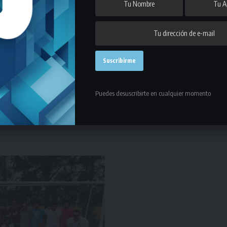
 perdieron un partido con un saldo de 17 goles a favor y 8 en contra
 las vitrinas del club.
io
, que en la última fecha, el sábado 28 de noviembre derrotó en
gol de Thomas Schmid a los 72 minutos para quedarse con este título
Puedes desuscribirte en cualquier momento