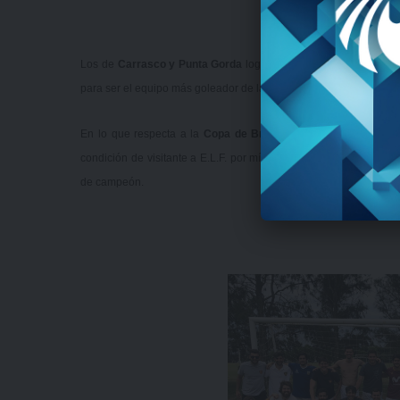
Los de
Carrasco y Punta Gorda
lograron seis triunfos y apenas
para ser el equipo más goleador de la Copa de Plata que ya está en
En lo que respecta a la
Copa de Bronce
, el mejor fue
Seminar
condición de visitante a E.L.F. por mínima diferencia (1-0) con 
de campeón.