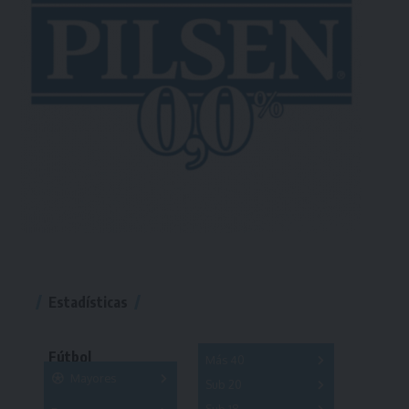
Estadísticas
Fútbol
Más 40
Mayores
Sub 20
A
B
C