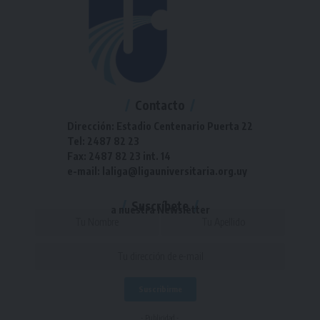
Contacto
Dirección: Estadio Centenario Puerta 22
Tel: 2487 82 23
Fax: 2487 82 23 int. 14
e-mail: laliga@ligauniversitaria.org.uy
Suscríbete
a nuestra Newsletter
- Publicidad -