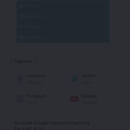
Masculino
Futsal
Femenino
Fútbol Playa
Masculino
Femenino
Natación
Torneo
Handball Playa
Torneo
Torneo
Síguenos
Facebook
Twitter
Me gusta
Seguir
Instagram
Youtube
Seguir
Suscríbete
Dirección: Estadio Centenario Puerta 22
Tel: 2487 82 23