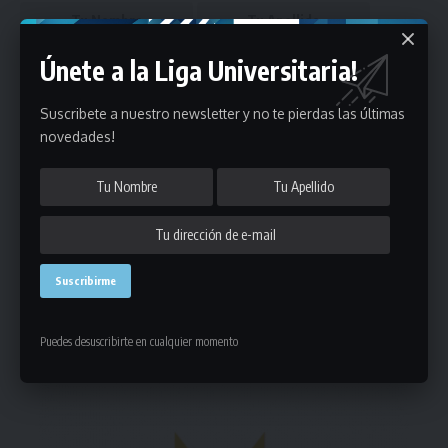
Únete a la Liga Universitaria!
Suscribete a nuestro newsletter y no te pierdas las últimas
novedades!
Puedes suscribirte en cualquier momento.
Deja un comentario
- Publicidad -
Puedes desuscribirte en cualquier momento