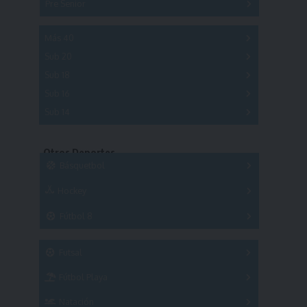
Pre Senior
A
B
C
D
A
B
C
D
E
Más 40
Sub 20
A
B
C
Sub 18
A
B
C
Sub 16
Series
Sub 14
Copas
Series
Copas
Series
Otros Deportes
Copas
Básquetbol
Hockey
A
B
3x3
Fútbol 8
A
B
C
SUB 21
Masculino
Futsal
Femenino
Fútbol Playa
Masculino
Femenino
Natación
Torneo