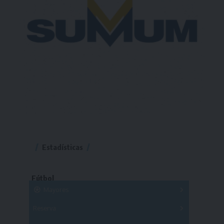
Estadísticas
Fútbol
Mayores
Reserva
A
B
C
D
E
F
G