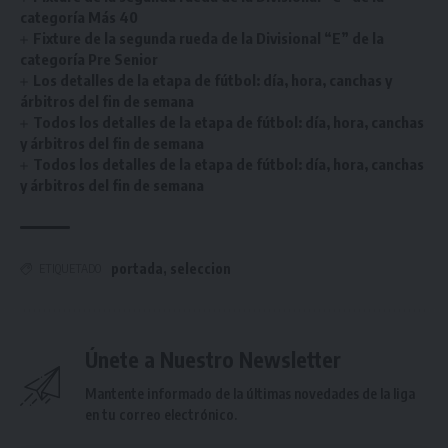
categoría Más 40
Fixture de la segunda rueda de la Divisional “E” de la
categoría Pre Senior
Los detalles de la etapa de fútbol: día, hora, canchas y
árbitros del fin de semana
Todos los detalles de la etapa de fútbol: día, hora, canchas
y árbitros del fin de semana
Todos los detalles de la etapa de fútbol: día, hora, canchas
y árbitros del fin de semana
portada
,
seleccion
ETIQUETADO
Únete a Nuestro Newsletter
Mantente informado de la últimas novedades de la liga
en tu correo electrónico.