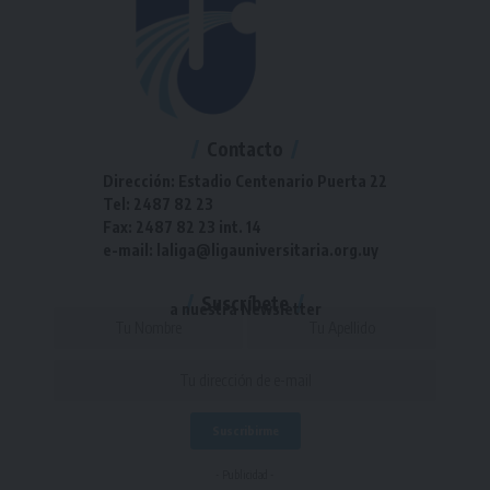
Contacto
Dirección: Estadio Centenario Puerta 22
Tel: 2487 82 23
Fax: 2487 82 23 int. 14
e-mail: laliga@ligauniversitaria.org.uy
Suscríbete
a nuestra Newsletter
- Publicidad -