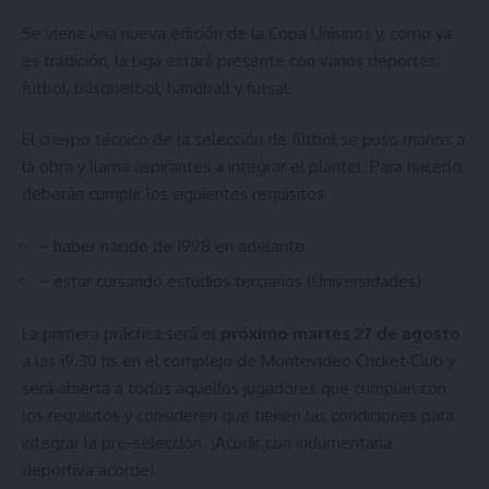
Se viene una nueva edición de la Copa Unisinos y, como ya
es tradición, la Liga estará presente con varios deportes:
fútbol, básquetbol, handball y futsal.
El cuerpo técnico de la selección de fútbol se puso manos a
la obra y llama aspirantes a integrar el plantel. Para hacerlo,
deberán cumplir los siguientes requisitos:
– haber nacido de 1998 en adelante
– estar cursando estudios terciarios (Universidades)
La primera práctica será el
próximo martes 27 de agosto
a las 19.30 hs en el complejo de
Montevideo Cricket Club
y
será abierta a todos aquellos jugadores que cumplan con
los requisitos y consideren que tienen las condiciones para
integrar la pre-selección. ¡Acudir con indumentaria
deportiva acorde!