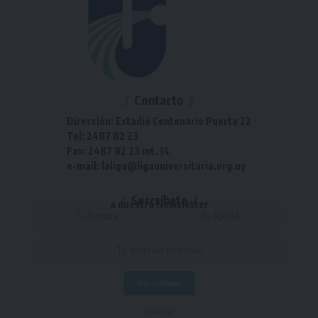
Contacto
Dirección: Estadio Centenario Puerta 22
Tel: 2487 82 23
Fax: 2487 82 23 int. 14
e-mail: laliga@ligauniversitaria.org.uy
Suscríbete
a nuestra Newsletter
- Publicidad -