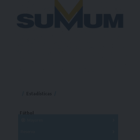
Estadísticas
Fútbol
Mayores
Reserva
A
B
C
D
E
F
G