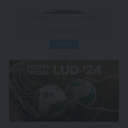
Suscríbete
a nuestra Newsletter
- Publicidad -