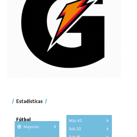
Estadísticas
Fútbol
Más 40
Mayores
Sub 20
A
B
C