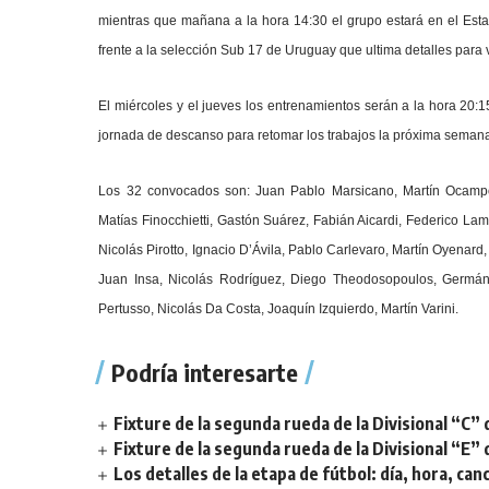
mientras que mañana a la hora 14:30 el grupo estará en el Estad
frente a la selección Sub 17 de Uruguay que ultima detalles para 
El miércoles y el jueves los entrenamientos serán a la hora 20:15
jornada de descanso para retomar los trabajos la próxima seman
Los 32 convocados son: Juan Pablo Marsicano, Martín Ocampo,
Matías Finocchietti, Gastón Suárez, Fabián Aicardi, Federico La
Nicolás Pirotto, Ignacio D’Ávila, Pablo Carlevaro, Martín Oyenar
Juan Insa, Nicolás Rodríguez, Diego Theodosopoulos, Germán 
Pertusso, Nicolás Da Costa, Joaquín Izquierdo, Martín Varini.
Podría interesarte
Fixture de la segunda rueda de la Divisional “C” 
Fixture de la segunda rueda de la Divisional “E” 
Los detalles de la etapa de fútbol: día, hora, can