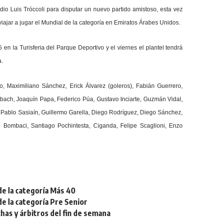
io Luis Tróccoli para disputar un nuevo partido amistoso, esta vez
viajar a jugar el Mundial de la categoría en Emiratos Árabes Unidos.
 en la Turisferia del Parque Deportivo y el viernes el plantel tendrá
a.
 Maximiliano Sánchez, Erick Álvarez (goleros), Fabián Guerrero,
mbach, Joaquín Papa, Federico Púa, Gustavo Inciarte, Guzmán Vidal,
d, Pablo Sasiaín, Guillermo Garella, Diego Rodríguez, Diego Sánchez,
Bombaci, Santiago Pochintesta, Ciganda, Felipe Scaglioni, Enzo
de la categoría Más 40
de la categoría Pre Senior
chas y árbitros del fin de semana