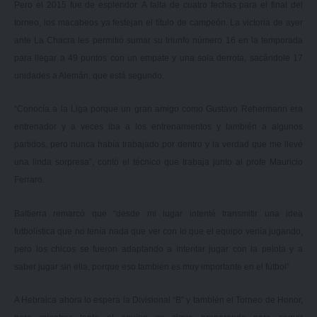
Pero el 2015 fue de esplendor. A falta de cuatro fechas para el final del
torneo, los macabeos ya festejan el título de campeón. La victoria de ayer
ante La Chacra les permitió sumar su triunfo número 16 en la temporada
para llegar a 49 puntos con un empate y una sola derrota, sacándole 17
unidades a Alemán, que está segundo.
“Conocía a la Liga porque un gran amigo como Gustavo Rehermann era
entrenador y a veces iba a los entrenamientos y también a algunos
partidos, pero nunca había trabajado por dentro y la verdad que me llevé
una linda sorpresa”, contó el técnico que trabaja junto al profe Mauricio
Ferraro.
Baltierra remarcó que “desde mi lugar intenté transmitir una idea
futbolística que no tenía nada que ver con lo que el equipo venía jugando,
pero los chicos se fueron adaptando a intentar jugar con la pelota y a
saber jugar sin ella, porque eso también es muy importante en el fútbol”.
A Hebraica ahora lo espera la Divisional “B” y también el Torneo de Honor,