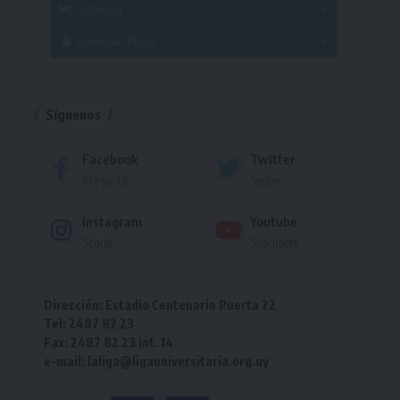
Femenino
Natación
Torneo
Handball Playa
Torneo
Torneo
Síguenos
Facebook
Twitter
Me gusta
Seguir
Instagram
Youtube
Seguir
Suscríbete
Dirección: Estadio Centenario Puerta 22
Tel: 2487 82 23
Fax: 2487 82 23 int. 14
e-mail: laliga@ligauniversitaria.org.uy