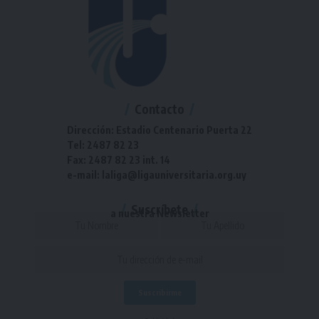
Contacto
Dirección: Estadio Centenario Puerta 22
Tel: 2487 82 23
Fax: 2487 82 23 int. 14
e-mail: laliga@ligauniversitaria.org.uy
Suscríbete
a nuestra Newsletter