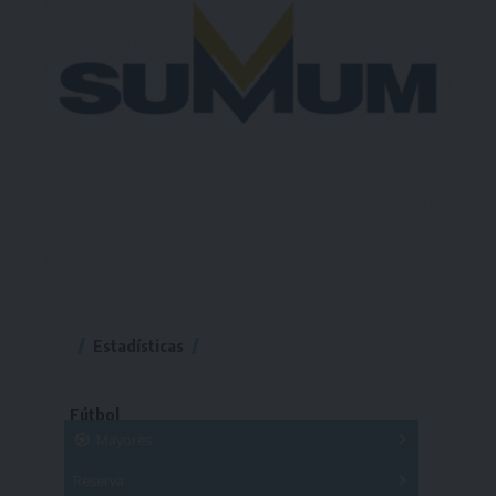
Estadísticas
Fútbol
Mayores
Reserva
A
B
C
D
E
F
G