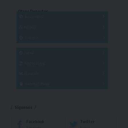
Copas
Series
Otros Deportes
Copas
Básquetbol
Hockey
A
B
3x3
Fútbol 8
A
B
C
SUB 21
Masculino
Futsal
Femenino
Fútbol Playa
Masculino
Femenino
Natación
Torneo
Handball Playa
Torneo
Torneo
Síguenos
Facebook
Twitter