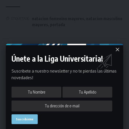
natacion femenino mayores
,
natacion masculino
ETIQUETADO
mayores
,
portada
Únete a Nuestro Newsletter
Únete a la Liga Universitaria!
Mantente informado de la últimas novedades de la liga
en tu correo electrónico.
Suscribete a nuestro newsletter y no te pierdas las últimas
novedades!
Puedes suscribirte en cualquier momento.