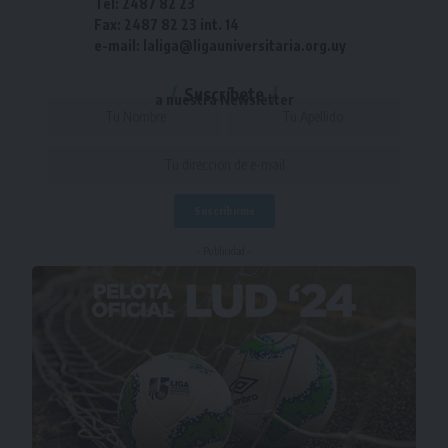
Tel: 2487 82 23
Fax: 2487 82 23 int. 14
e-mail: laliga@ligauniversitaria.org.uy
Suscríbete
a nuestra Newsletter
- Publicidad -