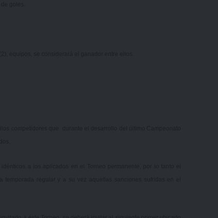
 de goles.
(2), equipos, se considerará el ganador entre ellos.
llos competidores que durante el desarrollo del último Campeonato
ados.
 idénticos a los aplicados en el Torneo permanente, por lo tanto el
a temporada regular y a su vez aquellas sanciones sufridas en el
invitado a éste Torneo, se deberá invitar al siguiente primer ubicado