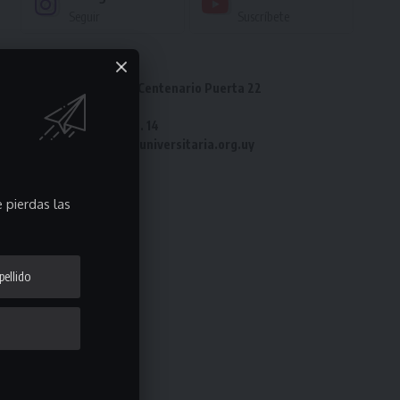
Seguir
Suscríbete
Dirección: Estadio Centenario Puerta 22
Tel: 2487 82 23
Fax: 2487 82 23 int. 14
e-mail: laliga@ligauniversitaria.org.uy
 pierdas las