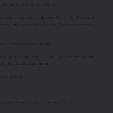
ondrá en marcha este miércoles 8 de marzo.
egrada por el Campeón y cuarto equipo de la Divisional “A”, más el
 el Vicecampeón y tercero de la Divisional “A” más el Campeón de la
otal de tres fechas y seis encuentros.
ados en primer y segundo lugar en cada una de las series jugarán
mero de la “B” frente al segundo de la “A”.
 Torneo de Honor.
nirán siguiendo en su orden los siguientes puntos: