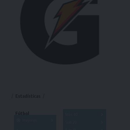
Estadísticas
Fútbol
Más 40
Mayores
Sub 20
A
B
C