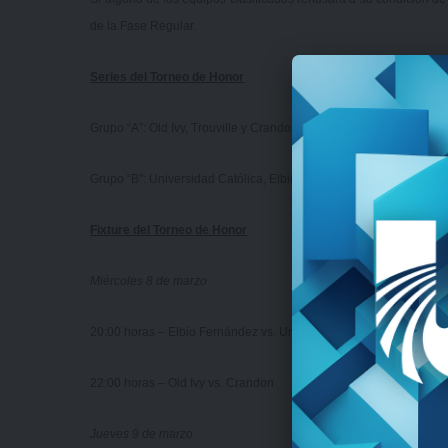
de la Fase Regular.
Series del Torneo de Honor
Grupo “A”: Old Ivy, Trouville y Crandon
Grupo “B”: Universidad Católica, Elbio Fernández y Unión Atlética
Fixture del Torneo de Honor
Miércoles 8 de marzo
20:00 horas – Elbio Fernández vs. Unión Atlética
22:00 horas – Old Ivy vs. Crandon
Jueves 9 de marzo