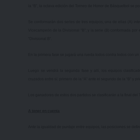
la “B”, la octava edición del Torneo de Honor de Básquetbol se p
Se conformarán dos series de tres equipos, una de ellas (A) int
Vicecampeón de la Divisional “B”; y la serie (B) conformada por
“Divisional B”.
En la primera fase se jugará una rueda todos contra todos con un t
Luego se vendrá la segunda fase y allí, los equipos clasific
cruzados entre sí: primero de la “A” ante el segundo de la “B” y pri
Los ganadores de estos dos partidos se clasificarán a la final del
A tener en cuenta
Ante la igualdad de puntaje entre equipos, las posiciones se defi