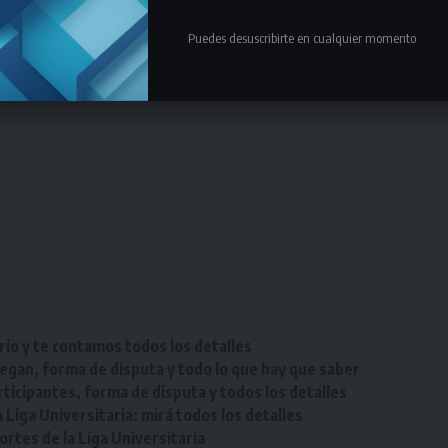
Puedes desuscribirte en cualquier momento
rio y te contamos todos los detalles
egan, forma de disputa y todo lo que hay que saber
ticipantes, forma de disputa y todos los detalles
Liga Universitaria: mirá todos los detalles
tes de la Liga Universitaria