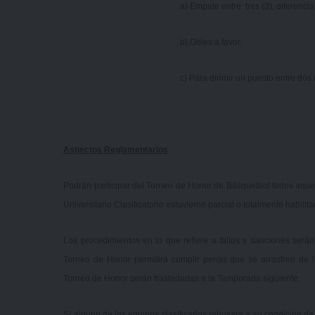
a) Empate entre tres (3), diferencia
b) Goles a favor.
c) Para dirimir un puesto entre dos 
Aspectos Reglamentarios
Podrán participar del Torneo de Honor de Básquetbol todos aque
Universitario Clasificatorio estuvieron parcial o totalmente habilit
Los procedimientos en lo que refiere a fallos y sanciones serán
Torneo de Honor permitirá cumplir penas que se arrastren de l
Torneo de Honor serán trasladadas a la Temporada siguiente.
Si alguno de los equipos clasificados rehusara a su condición de 