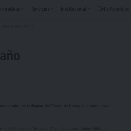
ormativas
Servicios
Institucional
Mis Favoritos
ranja arranca el año
 año
 temporada con la disputa del Torneo de Honor, el certamen que
lle y Old Ivy por la Divisional “A” y de Crandon y Unión Atlética por