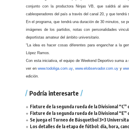
conjunto con la productora Ninjas VB, que saldrá al ai
cableoperadores del país a través del canal 20, y que tendrá 
En el programa, que tendrá una duración de 30 minutos, se po
imágenes de los partidos, notas con personalidades vincul
deportistas amateur del ámbito universitario.
“La idea es hacer cosas diferentes para enganchar a la gen
López Ramos.
Con esta iniciativa, el equipo de Weekend Deportivo suma a
ver en
www.todoliga.com.uy
,
www.elobservador.com.uy
y
www
edición.
Podría interesarte
Fixture de la segunda rueda de la Divisional “C” 
Fixture de la segunda rueda de la Divisional “E” 
Se juega el Torneo de Básquetbol 3×3 Universita
Los detalles de la etapa de fútbol: día, hora, can