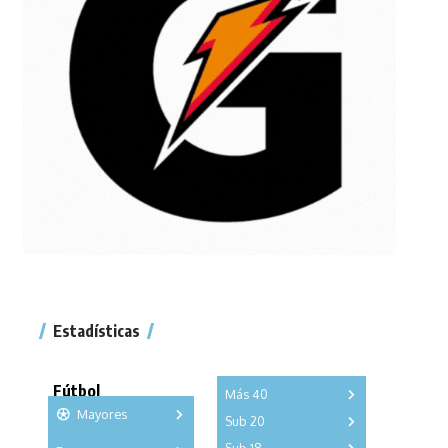
Estadísticas
Fútbol
Más 40
Mayores
Sub 20
A
B
C