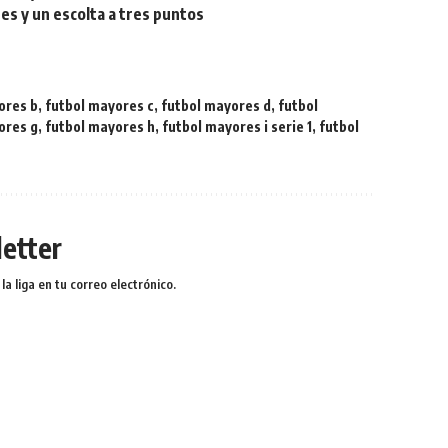
res y un escolta a tres puntos
ores b
,
futbol mayores c
,
futbol mayores d
,
futbol
ores g
,
futbol mayores h
,
futbol mayores i serie 1
,
futbol
etter
a liga en tu correo electrónico.