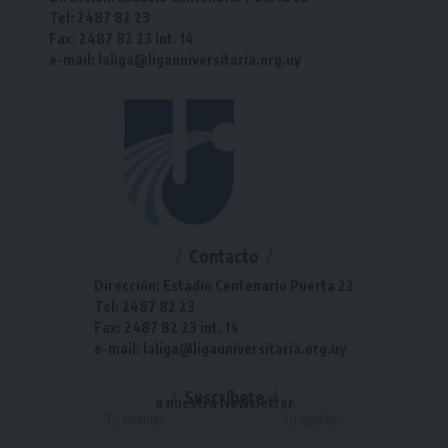
Tel: 2487 82 23
Fax: 2487 82 23 int. 14
e-mail: laliga@ligauniversitaria.org.uy
Contacto
Dirección: Estadio Centenario Puerta 22
Tel: 2487 82 23
Fax: 2487 82 23 int. 14
e-mail: laliga@ligauniversitaria.org.uy
Suscríbete
a nuestra Newsletter