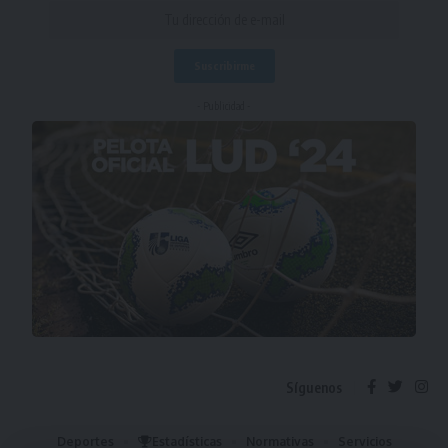
- Publicidad -
Síguenos
Deportes
Estadísticas
Normativas
Servicios