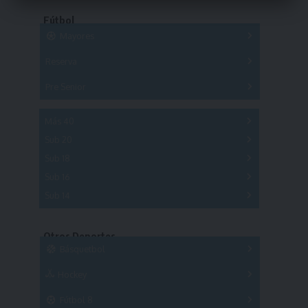
Fútbol
Mayores
Reserva
A
B
C
D
E
F
G
Pre Senior
A
B
C
D
A
B
C
D
E
Más 40
Sub 20
A
B
C
Sub 18
A
B
C
Sub 16
Series
Sub 14
Copas
Series
Copas
Series
Otros Deportes
Copas
Básquetbol
Hockey
A
B
3x3
Fútbol 8
A
B
C