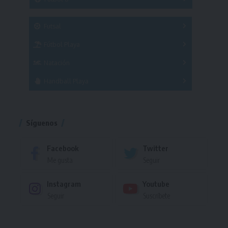
A
B
C
SUB 21
Masculino
Futsal
Femenino
Fútbol Playa
Masculino
Femenino
Natación
Torneo
Handball Playa
Torneo
Torneo
Síguenos
Facebook
Twitter
Me gusta
Seguir
Instagram
Youtube
Seguir
Suscríbete