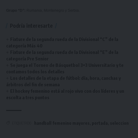
Grupo “D”:
Rumania, Montenegro y Serbia.
Podría interesarte
Fixture de la segunda rueda de la Divisional “C” de la
categoría Más 40
Fixture de la segunda rueda de la Divisional “E” de la
categoría Pre Senior
Se juega el Torneo de Básquetbol 3×3 Universitario y te
contamos todos los detalles
Los detalles de la etapa de fútbol: día, hora, canchas y
árbitros del fin de semana
El hockey femenino está al rojo vivo con dos líderes y un
escolta a tres puntos
handball femenino mayores
,
portada
,
seleccion
ETIQUETADO