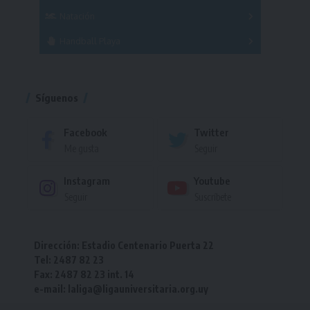
Femenino
Natación
Torneo
Handball Playa
Torneo
Torneo
Síguenos
Facebook
Twitter
Me gusta
Seguir
Instagram
Youtube
Seguir
Suscríbete
Dirección: Estadio Centenario Puerta 22
Tel: 2487 82 23
Fax: 2487 82 23 int. 14
e-mail: laliga@ligauniversitaria.org.uy