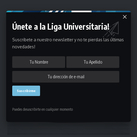
Caracterizado por su equipamiento súper completo, el Picanto es un auto
Únete a la Liga Universitaria!
de primera clase. Hecho a medida para un estilo de vida activo, el favorito
de los jóvenes.
Suscribete a nuestro newsletter y no te pierdas las últimas
novedades!
Puedes desuscribirte en cualquier momento