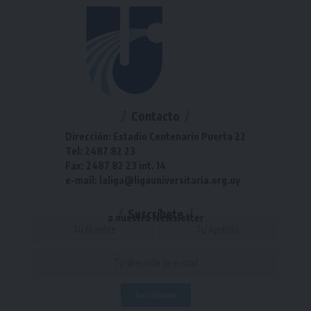
Contacto
Dirección: Estadio Centenario Puerta 22
Tel: 2487 82 23
Fax: 2487 82 23 int. 14
e-mail: laliga@ligauniversitaria.org.uy
Suscríbete
a nuestra Newsletter