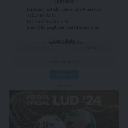
Contacto
Dirección: Estadio Centenario Puerta 22
Tel: 2487 82 23
Fax: 2487 82 23 int. 14
e-mail: laliga@ligauniversitaria.org.uy
Suscríbete
a nuestra Newsletter
- Publicidad -