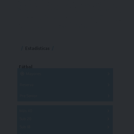
Estadísticas
Fútbol
Mayores
Reserva
A
B
C
D
E
F
G
Pre Senior
A
B
C
D
A
B
C
D
E
Más 40
Sub 20
A
B
C
Sub 18
A
B
C