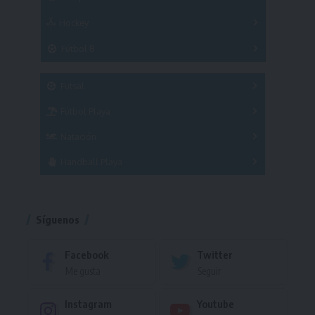
Hockey
A
B
3x3
Fútbol 8
A
B
C
SUB 21
Masculino
Futsal
Femenino
Fútbol Playa
Masculino
Femenino
Natación
Torneo
Handball Playa
Torneo
Torneo
Síguenos
Facebook
Twitter
Me gusta
Seguir
Instagram
Youtube