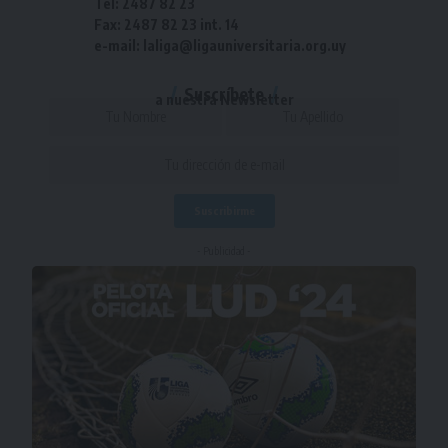
Tel: 2487 82 23
Fax: 2487 82 23 int. 14
e-mail: laliga@ligauniversitaria.org.uy
Suscríbete
a nuestra Newsletter
- Publicidad -