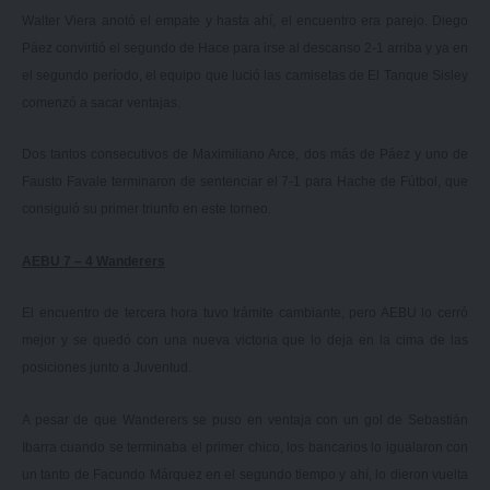
Walter Viera anotó el empate y hasta ahí, el encuentro era parejo. Diego
Páez convirtió el segundo de Hace para irse al descanso 2-1 arriba y ya en
el segundo período, el equipo que lució las camisetas de El Tanque Sisley
comenzó a sacar ventajas.
Dos tantos consecutivos de Maximiliano Arce, dos más de Páez y uno de
Fausto Favale terminaron de sentenciar el 7-1 para Hache de Fútbol, que
consiguió su primer triunfo en este torneo.
AEBU 7 – 4 Wanderers
El encuentro de tercera hora tuvo trámite cambiante, pero AEBU lo cerró
mejor y se quedó con una nueva victoria que lo deja en la cima de las
posiciones junto a Juventud.
A pesar de que Wanderers se puso en ventaja con un gol de Sebastián
Ibarra cuando se terminaba el primer chico, los bancarios lo igualaron con
un tanto de Facundo Márquez en el segundo tiempo y ahí, lo dieron vuelta