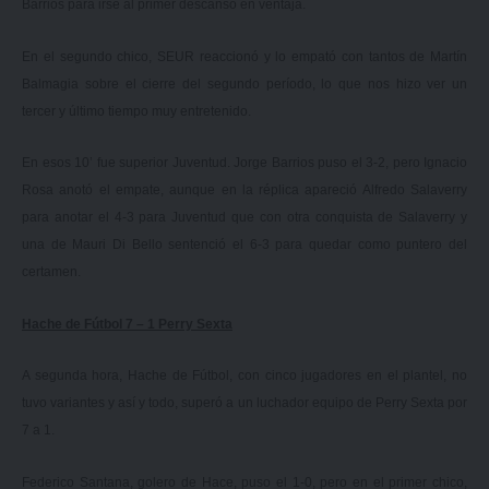
Barrios para irse al primer descanso en ventaja.
En el segundo chico, SEUR reaccionó y lo empató con tantos de Martín
Balmagia sobre el cierre del segundo período, lo que nos hizo ver un
tercer y último tiempo muy entretenido.
En esos 10’ fue superior Juventud. Jorge Barrios puso el 3-2, pero Ignacio
Rosa anotó el empate, aunque en la réplica apareció Alfredo Salaverry
para anotar el 4-3 para Juventud que con otra conquista de Salaverry y
una de Mauri Di Bello sentenció el 6-3 para quedar como puntero del
certamen.
Hache de Fútbol 7 – 1 Perry Sexta
A segunda hora, Hache de Fútbol, con cinco jugadores en el plantel, no
tuvo variantes y así y todo, superó a un luchador equipo de Perry Sexta por
7 a 1.
Federico Santana, golero de Hace, puso el 1-0, pero en el primer chico,