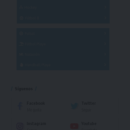
Hockey
A
B
3x3
Fútbol 8
A
B
C
SUB 21
Masculino
Futsal
Femenino
Fútbol Playa
Masculino
Femenino
Natación
Torneo
Handball Playa
Torneo
Torneo
Síguenos
Facebook
Twitter
Me gusta
Seguir
Instagram
Youtube