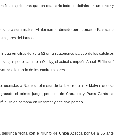
mifinales, mientras que en otra serie todo se definirá en un tercer y
saje a semifinales. El albimarrón dirigido por Leonardo Pais ganó
ro mejores del torneo.
Biguá en cifras de 75 a 52 en un categórico partido de los católicos
as dejar por el camino a Old Ivy, el actual campeón Anual. El “limón”
vanzó a la ronda de los cuatro mejores.
tagonistas a Náutico, el mejor de la fase regular, y Malvín, que se
n ganado el primer juego, pero los de Carrasco y Punta Gorda se
á el fin de semana en un tercer y decisivo partido.
 segunda fecha con el triunfo de Unión Atlética por 64 a 56 ante