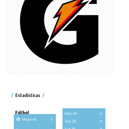
Estadísticas
Fútbol
Más 40
Mayores
Sub 20
A
B
C