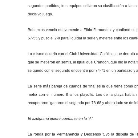
segundos partidos, tres equipos sellaron su clasificación a las se
decisivo juego.
Bohemios venció nuevamente a Elbio Fernández y confirmó su pa
67-55 y puso el 2-0 para liquidar la serie y meterse entre los cuat
Lo mismo ocurrió con el Club Universidad Católica, que derrotó a 
que se metieron en semis, al igual que Crandon, que dio la nota tr
se quedó con el segundo encuentro por 74-71 en un partidazo y a
La serie más pareja de cuartos de final es la que tiene como pro
metió con el número 8 a los playoffs. Los de la playa había
recuperaron, ganaron el segundo por 78-68 y ahora todo se definir
El azulgrana quiere quedarse en la “A”
La ronda por la Permanencia y Descenso tuvo la disputa de la