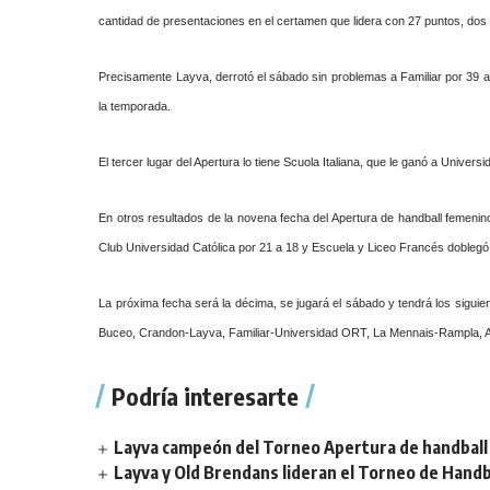
cantidad de presentaciones en el certamen que lidera con 27 puntos, do
Precisamente Layva, derrotó el sábado sin problemas a Familiar por 39 a 
la temporada.
El tercer lugar del Apertura lo tiene Scuola Italiana, que le ganó a Unive
En otros resultados de la novena fecha del Apertura de handball femeni
Club Universidad Católica por 21 a 18 y Escuela y Liceo Francés doblegó
La próxima fecha será la décima, se jugará el sábado y tendrá los siguie
Buceo, Crandon-Layva, Familiar-Universidad ORT, La Mennais-Rampla, A
Podría interesarte
Layva campeón del Torneo Apertura de handball 
Layva y Old Brendans lideran el Torneo de Handba