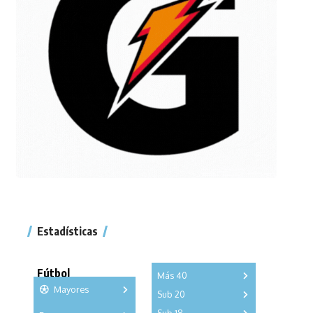
Estadísticas
Fútbol
Más 40
Mayores
Sub 20
A
B
C