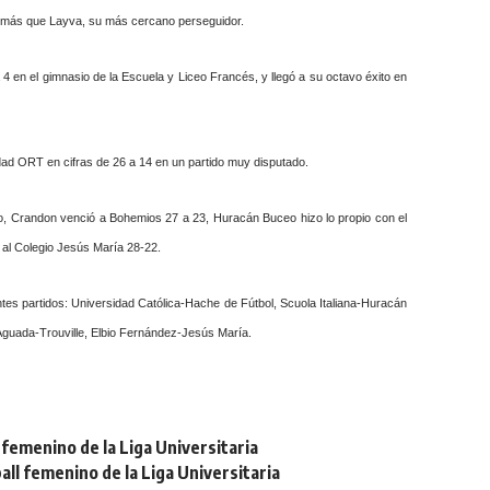
s más que Layva, su más cercano perseguidor.
4 en el gimnasio de la Escuela y Liceo Francés, y llegó a su octavo éxito en
rsidad ORT en cifras de 26 a 14 en un partido muy disputado.
no, Crandon venció a Bohemios 27 a 23, Huracán Buceo hizo lo propio con el
 al Colegio Jesús María 28-22.
ntes partidos: Universidad Católica-Hache de Fútbol, Scuola Italiana-Huracán
guada-Trouville, Elbio Fernández-Jesús María.
femenino de la Liga Universitaria
ll femenino de la Liga Universitaria