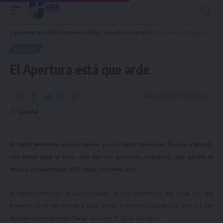
Liga Universitaria de Deportes
>
Blog
>
Deportes
>
Futsal
>
El Apertura está que arde
FUTSAL
El Apertura está que arde
Tiempo de Lectura: 1 Minuto
El futsal femenino se puso bueno y en su mejor momento. Es que a falta de
una fecha para el final, dos son los punteros. Paysandú, que perdió el
invicto, y Universidad ORT, están en lo más alto.
El equipo sanducero, actual bicampeón de esta disciplina y que venía con una
tremenda racha de victorias a favor, perdió el invicto el sábado tras caer 2-1 con
Barcelona en el gimnasio “Ibiray” del Liceo Nº 15 de Carrasco.