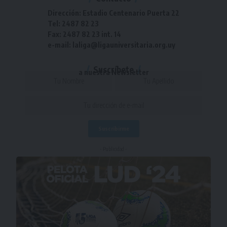
Dirección: Estadio Centenario Puerta 22
Tel: 2487 82 23
Fax: 2487 82 23 int. 14
e-mail: laliga@ligauniversitaria.org.uy
Suscríbete
a nuestra Newsletter
- Publicidad -