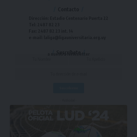
Contacto
Dirección: Estadio Centenario Puerta 22
Tel: 2487 82 23
Fax: 2487 82 23 int. 14
e-mail: laliga@ligauniversitaria.org.uy
Suscríbete
a nuestra Newsletter
- Publicidad -