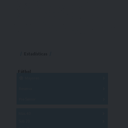
Estadísticas
Fútbol
Mayores
Reserva
A
B
C
D
E
F
G
Pre Senior
A
B
C
D
A
B
C
D
E
Más 40
Sub 20
A
B
C