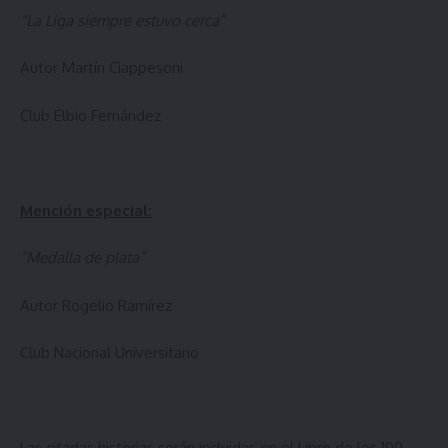
“La Liga siempre estuvo cerca”
Autor Martín Ciappesoni
Club Elbio Fernández
Mención especial:
“Medalla de plata”
Autor Rogelio Ramírez
Club Nacional Universitario
Las citadas historias serán incluidas en el Libro de los 100