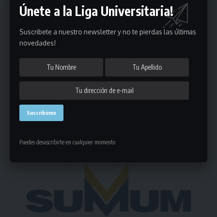
Únete a la Liga Universitaria!
Puedes suscribirte en cualquier momento.
Suscribete a nuestro newsletter y no te pierdas las últimas
novedades!
Deja un comentario
- Publicidad -
Puedes desuscribirte en cualquier momento