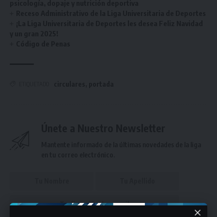
psicología, dopaje y nutrición deportiva
Receso Administrativo de la Liga Universitaria de Deportes
¡La Liga Universitaria de Deportes les desea Feliz Navidad
y un gran 2025!
Código de Penas
circulares
,
portada
ETIQUETADO
Únete a Nuestro Newsletter
Mantente informado de la últimas novedades de la liga
en tu correo electrónico.