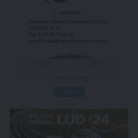
Contacto
Dirección: Estadio Centenario Puerta 22
Tel: 2487 82 23
Fax: 2487 82 23 int. 14
e-mail: laliga@ligauniversitaria.org.uy
Suscríbete
a nuestra Newsletter
- Publicidad -