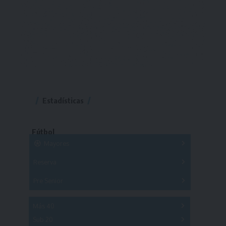
Estadísticas
Fútbol
Mayores
Reserva
A
B
C
D
E
F
G
Pre Senior
A
B
C
D
A
B
C
D
E
Más 40
Sub 20
A
B
C