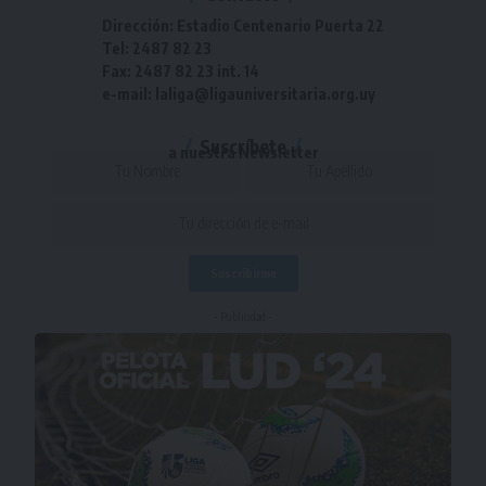
Dirección: Estadio Centenario Puerta 22
Tel: 2487 82 23
Fax: 2487 82 23 int. 14
e-mail: laliga@ligauniversitaria.org.uy
Suscríbete
a nuestra Newsletter
- Publicidad -