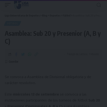
Liga Universitaria de Deportes
>
Blog
>
Deportes
>
Fútbol
>
Asamblea: Sub 20 y Presenior (A, B y C)
FÚTBOL
Asamblea: Sub 20 y Presenior (A, B y
C)
Tiempo de Lectura: 1 Minuto
Se convoca a Asamblea de Divisional obligatoria y de
carácter resolutivo.
Este
miércoles 13 de setiembre
se convoca a las
instituciones participantes de los torneos de fútbol
Sub 20
y
Presenior (Divisionales A, B y C)
a una Asamblea