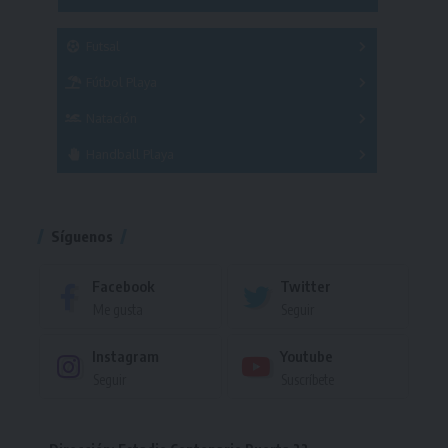
SUB 21
Masculino
Futsal
Femenino
Fútbol Playa
Masculino
Femenino
Natación
Torneo
Handball Playa
Torneo
Torneo
Síguenos
Facebook
Twitter
Me gusta
Seguir
Instagram
Youtube
Seguir
Suscríbete