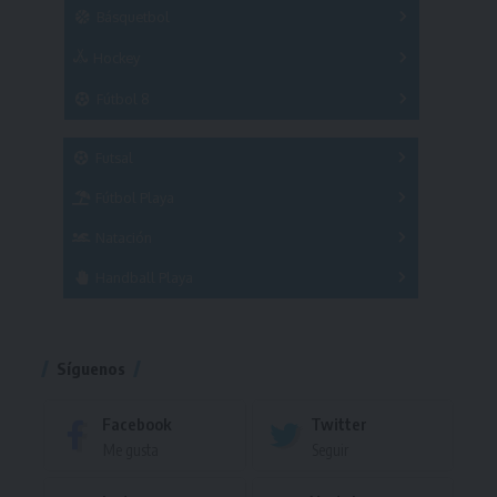
Básquetbol
Hockey
A
B
3x3
Fútbol 8
A
B
C
SUB 21
Masculino
Futsal
Femenino
Fútbol Playa
Masculino
Femenino
Natación
Torneo
Handball Playa
Torneo
Torneo
Síguenos
Facebook
Twitter
Me gusta
Seguir