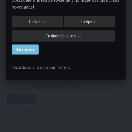
Suscribete a nuestro newsletter y no te pierdas las últimas
novedades!
futbol mayores c
ETIQUETADO
Únete a Nuestro Newsletter
Mantente informado de la últimas novedades de la liga
en tu correo electrónico.
Puedes desuscribirte en cualquier momento
Puedes suscribirte en cualquier momento.