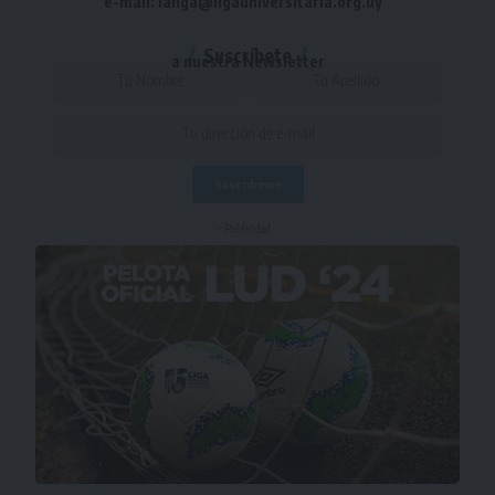
e-mail: laliga@ligauniversitaria.org.uy
Suscríbete
a nuestra Newsletter
- Publicidad -