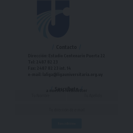
Contacto
Dirección: Estadio Centenario Puerta 22
Tel: 2487 82 23
Fax: 2487 82 23 int. 14
e-mail: laliga@ligauniversitaria.org.uy
Suscríbete
a nuestra Newsletter