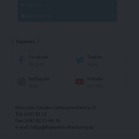
Femenino
Natación
Torneo
Handball Playa
Torneo
Torneo
Síguenos
Facebook
Twitter
Me gusta
Seguir
Instagram
Youtube
Seguir
Suscríbete
Dirección: Estadio Centenario Puerta 22
Tel: 2487 82 23
Fax: 2487 82 23 int. 14
e-mail: laliga@ligauniversitaria.org.uy