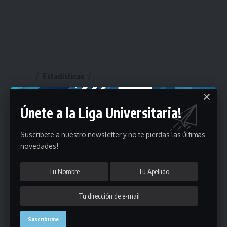
Estadísticas
Fútbol
Únete a la Liga Universitaria!
Mayores
Suscribete a nuestro newsletter y no te pierdas las últimas
Reserva
A
B
C
D
E
F
G
novedades!
Pre Senior
A
B
C
D
A
B
C
D
E
Más 40
Sub 20
A
B
C
Sub 18
A
B
C
Sub 16