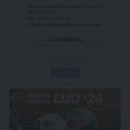
Dirección: Estadio Centenario Puerta 22
Tel: 2487 82 23
Fax: 2487 82 23 int. 14
e-mail: laliga@ligauniversitaria.org.uy
Suscríbete
a nuestra Newsletter
- Publicidad -