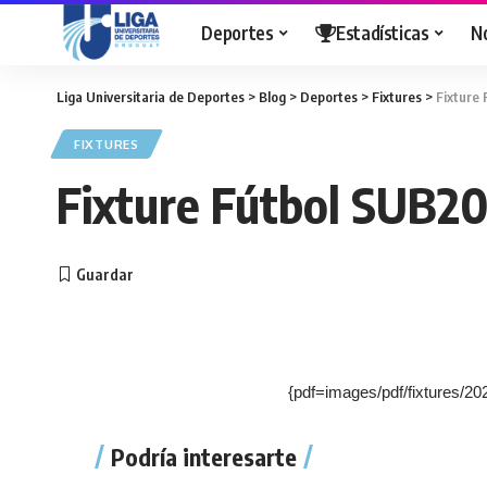
Deportes
Estadísticas
N
Liga Universitaria de Deportes
>
Blog
>
Deportes
>
Fixtures
>
Fixture
FIXTURES
Fixture Fútbol SUB20
{pdf=images/pdf/fixtures/2
Podría interesarte