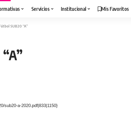
ormativas
Servicios
Institucional
Mis Favoritos
 Fútbol SUB20 “A”
 “A”
020/sub20-a-2020.pdf|833|1150}