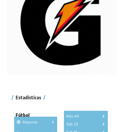
Estadísticas
Fútbol
Más 40
Mayores
Sub 20
A
B
C