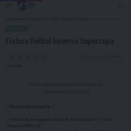
Liga Universitaria de Deportes
>
Blog
>
Deportes
>
Fixtures
>
Fixture Fútbol Reserva Supercopa
FIXTURES
Fixture Fútbol Reserva Supercopa
Tiempo de Lectura: 0 Minuto
{pdf=images/pdf/fixtures/2019/reserva-
supercopa.pdf|833|1150}
Podría interesarte
Fixture de la segunda rueda de la Divisional “C” de la
categoría Más 40