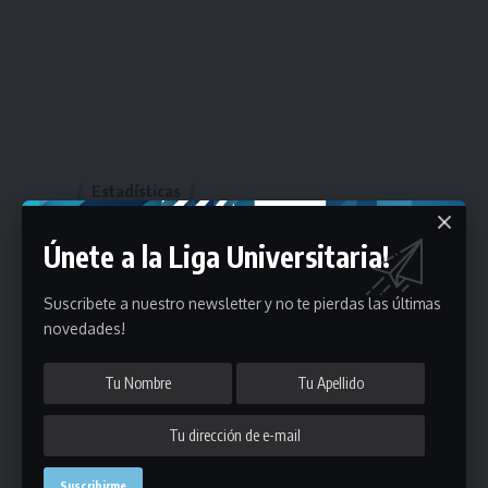
Estadísticas
Únete a la Liga Universitaria!
Fútbol
Mayores
Suscribete a nuestro newsletter y no te pierdas las últimas
Reserva
A
B
C
D
E
F
G
novedades!
Pre Senior
A
B
C
D
A
B
C
D
E
Más 40
Sub 20
A
B
C
Sub 18