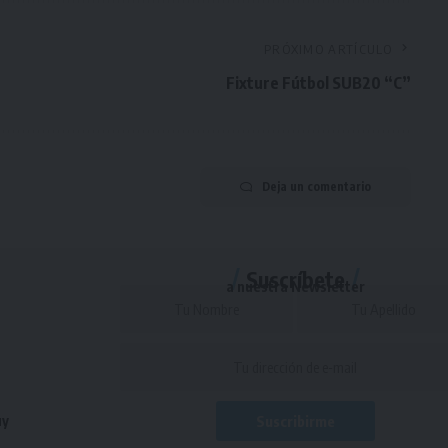
PRÓXIMO ARTÍCULO
Fixture Fútbol SUB20 “C”
Deja un comentario
Suscríbete
a nuestra Newsletter
uy