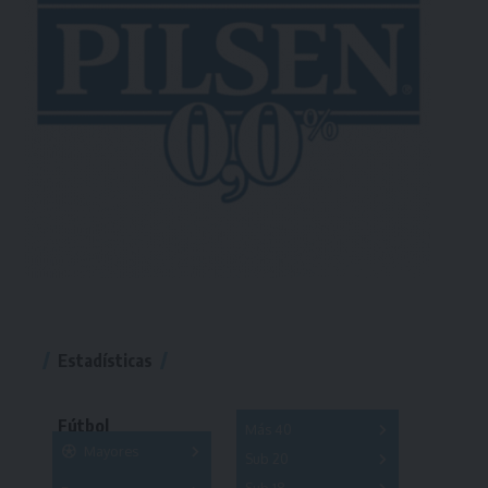
Estadísticas
Fútbol
Más 40
Mayores
Sub 20
A
B
C