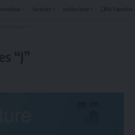
ormativas
Servicios
Institucional
Mis Favoritos
Fútbol Mayores “J”
es “J”