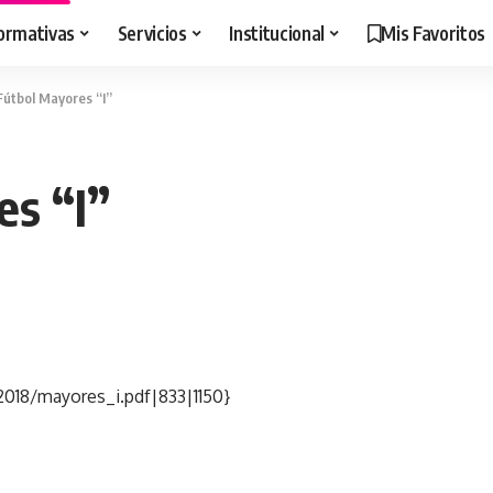
ormativas
Servicios
Institucional
Mis Favoritos
Fútbol Mayores “I”
es “I”
2018/mayores_i.pdf|833|1150}