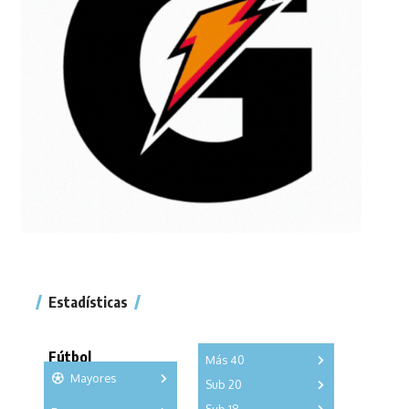
Estadísticas
Fútbol
Más 40
Mayores
Sub 20
A
B
C