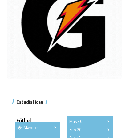
Estadísticas
Fútbol
Más 40
Mayores
Sub 20
A
B
C