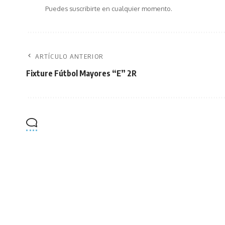
Puedes suscribirte en cualquier momento.
ARTÍCULO ANTERIOR
Fixture Fútbol Mayores “E” 2R