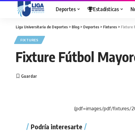
Deportes
Estadísticas
N
Liga Universitaria de Deportes
>
Blog
>
Deportes
>
Fixtures
>
Fixture
FIXTURES
Fixture Fútbol Mayor
{pdf=images/pdf/fixtures/2
Podría interesarte