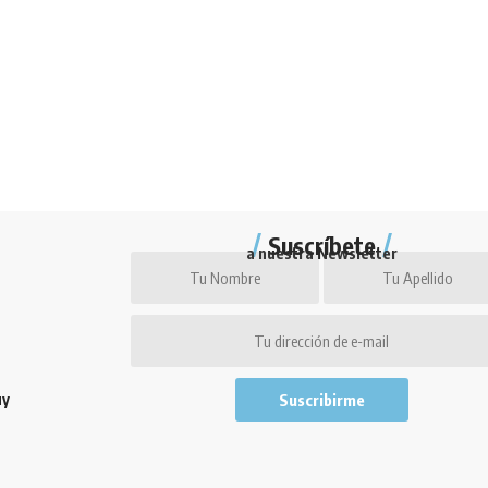
Suscríbete
a nuestra Newsletter
uy