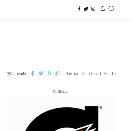
Tiempo de Lectura: 0 Minuto
Compartir
- Publicidad -