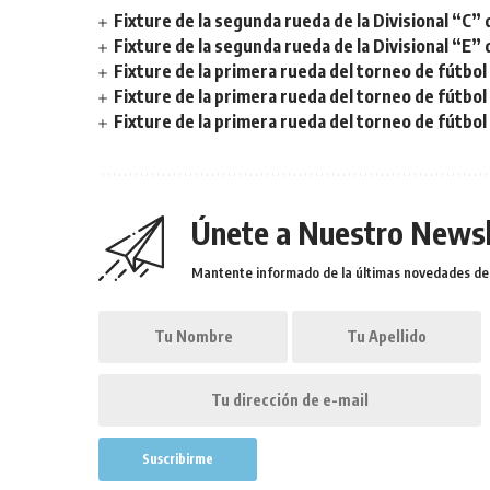
Fixture de la segunda rueda de la Divisional “C” 
Fixture de la segunda rueda de la Divisional “E” 
Fixture de la primera rueda del torneo de fútbol 
Fixture de la primera rueda del torneo de fútbol 
Fixture de la primera rueda del torneo de fútbol
Únete a Nuestro Newsl
Mantente informado de la últimas novedades de l