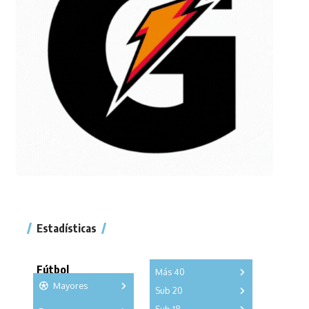
Estadísticas
Fútbol
Más 40
Mayores
Sub 20
A
B
C