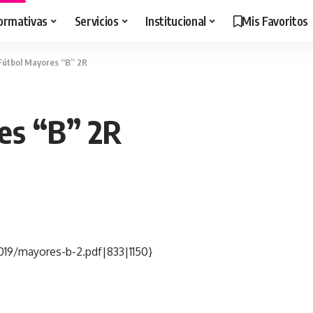
ormativas
Servicios
Institucional
Mis Favoritos
 Fútbol Mayores “B” 2R
es “B” 2R
019/mayores-b-2.pdf|833|1150}