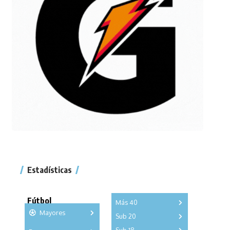
Estadísticas
Fútbol
Más 40
Mayores
Sub 20
A
B
C