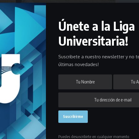
Únete a la Liga
Universitaria!
Suscribete a nuestro newsletter y no te
ategoría en la Liga Universitaria de Deportes y a continuación te
últimas novedades!
o 16 de abril en la
Liga Universitaria de Deportes
y en tal sentido,
e habrá cuatro series de nueve clubes cada una y una de 10 en este
Puedes desuscribirte en cualquier momento