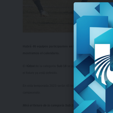
Habrá 46 equipos participantes en la temporada 2023 de esta c
mostramos el calendario.
El
fútbol
de la categoría
Sub 18
se pondrá en marcha este doming
el fixture ya está definido.
En esta temporada 2023 serán 45 los equipos participantes ya qu
campeonato.
Mirá el fixture de la categoría Sub 18
acá
.