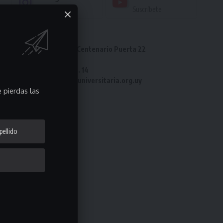
Seguir
Suscríbete
Dirección: Estadio Centenario Puerta 22
Tel: 2487 82 23
Fax: 2487 82 23 int. 14
e-mail: laliga@ligauniversitaria.org.uy
 pierdas las