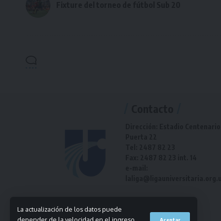
Fixture del torneo de fútbol Sub 20
Contacto
Dirección: Estadio Centenario
Puerta 22
Tel: 2487 82 23
Fax: 2487 82 23 int. 14
e-mail:
laliga@ligauniversitaria.org.
La actualización de los datos puede
depender de la velocidad en el ingreso
Aceptar