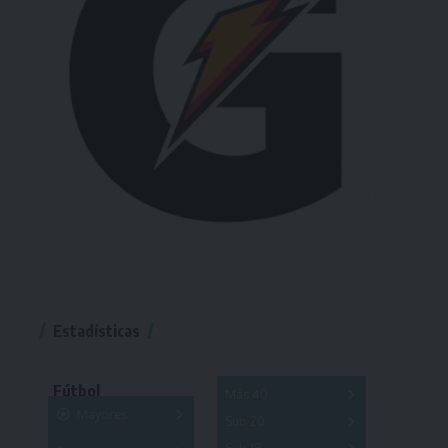
Estadísticas
Fútbol
Más 40
Mayores
Sub 20
A
B
C