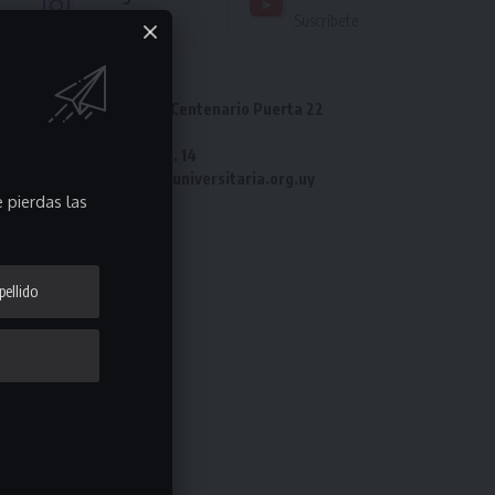
Seguir
Suscríbete
Dirección: Estadio Centenario Puerta 22
Tel: 2487 82 23
Fax: 2487 82 23 int. 14
e-mail: laliga@ligauniversitaria.org.uy
 pierdas las