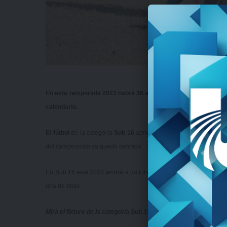
En esta temporada 2023 habrá 36 equipos en esta categoría de 
calendario.
El
fútbol
de la categoría
Sub 16
apronta su comienzo para este d
del campeonato ya quedó definido.
En Sub 16 este 2023 tendrá a un total de 36 equipos participando
una de ellas.
Mirá el fixture de la categoría Sub 16
acá
.