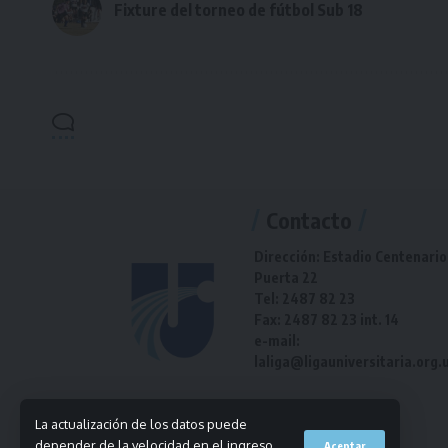
Fixture del torneo de fútbol Sub 18
Contacto
Dirección: Estadio Centenario
Puerta 22
Tel: 2487 82 23
Fax: 2487 82 23 int. 14
e-mail:
laliga@ligauniversitaria.org.
La actualización de los datos puede
depender de la velocidad en el ingreso
Aceptar