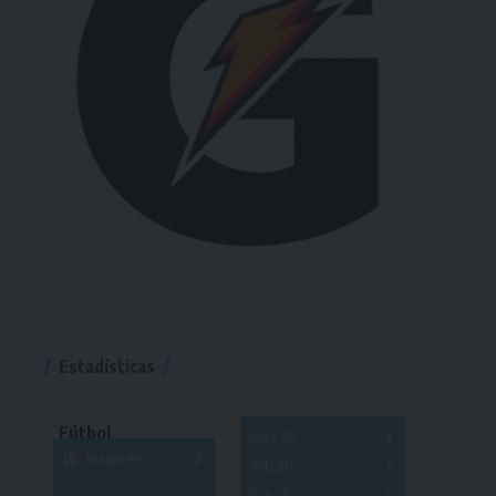
Estadísticas
Fútbol
Más 40
Mayores
Sub 20
A
B
C