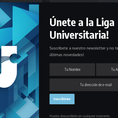
Únete a la Liga
Universitaria!
Suscribete a nuestro newsletter y no te
la Liga Universitaria de Deportes y en esta nota te mostramos el
últimas novedades!
omingo 16 de abril en la
Liga Universitaria de Deportes
y el fixture
 en las cuatro series que tendrá el torneo con nueve clubes en cada
Puedes desuscribirte en cualquier momento