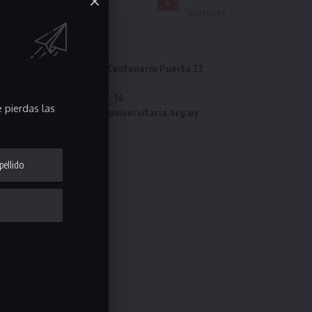
Seguir
Suscríbete
Dirección: Estadio Centenario Puerta 22
Tel: 2487 82 23
Fax: 2487 82 23 int. 14
 pierdas las
e-mail: laliga@ligauniversitaria.org.uy