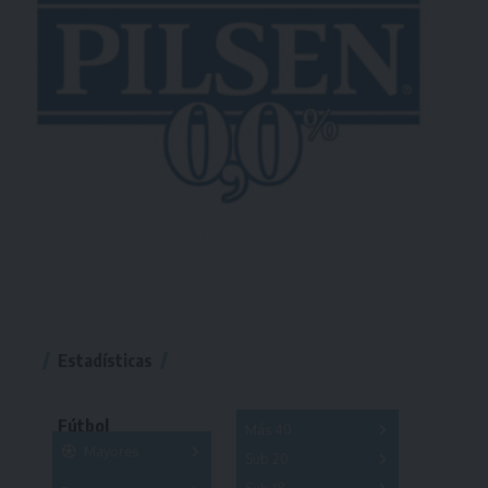
Estadísticas
Fútbol
Más 40
Mayores
Sub 20
A
B
C