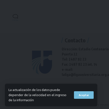
Contacto
Dirección: Estadio Centenario
Puerta 22
Tel: 2487 82 23
Fax: 2487 82 23 int. 14
e-mail:
laliga@ligauniversitaria.org.
La actualización de los datos puede
depender de la velocidad en el ingreso
Aceptar
de la información
© 2023 Liga Universitaria de Deportes. Todos los derechos reser