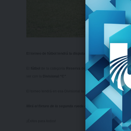
El torneo de fútbol tendrá la disputa de la segunda rueda en la 
El
fútbol
de la categoría
Reserva
de la
Liga Universitaria de D
ver con la
Divisional “C”
.
El torneo tendrá en esa Divisional la disputa de la zona campeona
Mirá el fixture de la segunda rueda de la Divisional “C” de Re
¡Éxitos para todos!