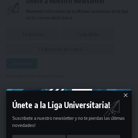
Únete a Nuestro Newsletter
Mantente informado de la últimas novedades de la liga
en tu correo electrónico.
Puedes suscribirte en cualquier momento.
2 Comentarios
Únete a la Liga Universitaria!
Suscribete a nuestro newsletter y no te pierdas las últimas
- Publicidad -
novedades!