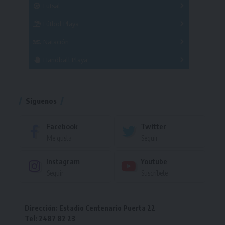
Futsal
Femenino
Fútbol Playa
Masculino
Femenino
Natación
Torneo
Handball Playa
Torneo
Torneo
Síguenos
Facebook
Twitter
Me gusta
Seguir
Instagram
Youtube
Seguir
Suscríbete
Dirección: Estadio Centenario Puerta 22
Tel: 2487 82 23