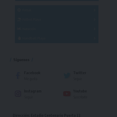
SUB 21
Masculino
Futsal
Femenino
Fútbol Playa
Masculino
Femenino
Natación
Torneo
Handball Playa
Torneo
Torneo
Síguenos
Facebook
Twitter
Me gusta
Seguir
Instagram
Youtube
Seguir
Suscríbete
Dirección: Estadio Centenario Puerta 22