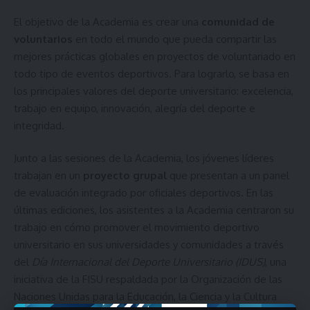
El objetivo de la Academia es crear una
comunidad de
voluntarios
en todo el mundo que pueda compartir las
mejores prácticas globales en proyectos de voluntariado en
todo tipo de eventos deportivos. Para lograrlo, se basa en
los principales valores del deporte universitario: excelencia,
trabajo en equipo, innovación, alegría del deporte e
integridad.
Junto a las sesiones de la Academia, los jóvenes líderes
trabajan en un
proyecto grupal
que presentan a un panel
de evaluación integrado por oficiales deportivos. En las
últimas ediciones, los asistentes a la Academia centraron su
trabajo en cómo promover el movimiento deportivo
universitario en sus universidades y comunidades a través
del
Día Internacional del Deporte Universitario (IDUS)
, una
iniciativa de la FISU respaldada por la Organización de las
Naciones Unidas para la Educación, la Ciencia y la Cultura