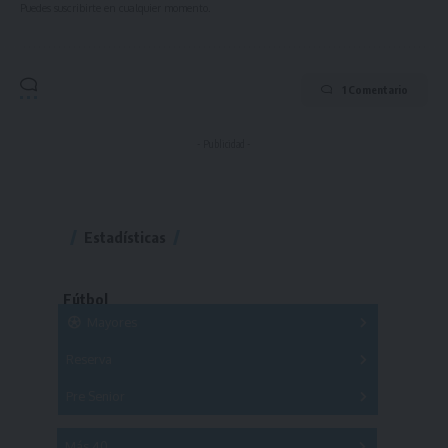
Puedes suscribirte en cualquier momento.
1 Comentario
- Publicidad -
Estadísticas
Fútbol
Mayores
Reserva
A
B
C
D
E
F
G
Pre Senior
A
B
C
D
A
B
C
D
E
Más 40