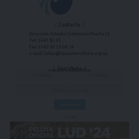
Contacto
Dirección: Estadio Centenario Puerta 22
Tel: 2487 82 23
Fax: 2487 82 23 int. 14
e-mail: laliga@ligauniversitaria.org.uy
Suscríbete
a nuestra Newsletter
- Publicidad -