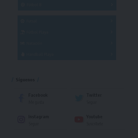
3x3
Fútbol 8
A
B
C
SUB 21
Masculino
Futsal
Femenino
Fútbol Playa
Masculino
Femenino
Natación
Torneo
Handball Playa
Torneo
Torneo
Síguenos
Facebook
Twitter
Me gusta
Seguir
Instagram
Youtube
Seguir
Suscríbete