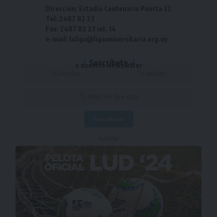
Dirección: Estadio Centenario Puerta 22
Tel: 2487 82 23
Fax: 2487 82 23 int. 14
e-mail: laliga@ligauniversitaria.org.uy
Suscríbete
a nuestra Newsletter
- Publicidad -