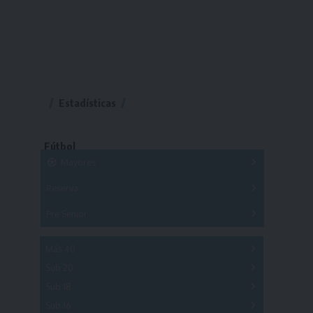
Estadísticas
Fútbol
Mayores
Reserva
A
B
C
D
E
F
G
Pre Senior
A
B
C
D
A
B
C
D
E
Más 40
Sub 20
A
B
C
Sub 18
A
B
C
Sub 16