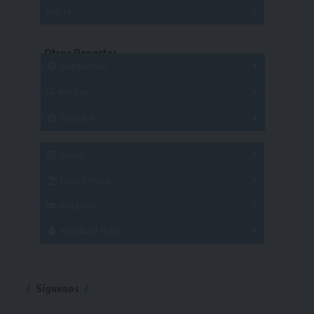
Series
Sub 14
Copas
Series
Copas
Series
Otros Deportes
Copas
Básquetbol
Hockey
A
B
3x3
Fútbol 8
A
B
C
SUB 21
Masculino
Futsal
Femenino
Fútbol Playa
Masculino
Femenino
Natación
Torneo
Handball Playa
Torneo
Torneo
Síguenos