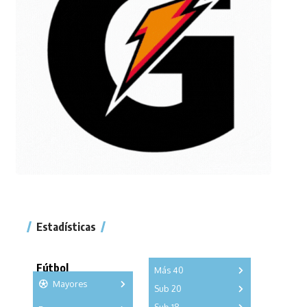
Estadísticas
Fútbol
Más 40
Mayores
Sub 20
A
B
C