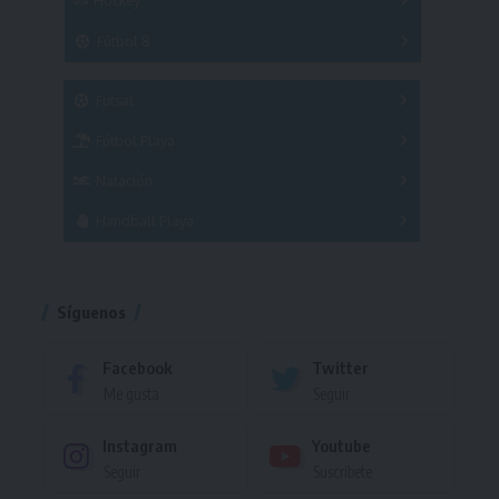
A
B
3x3
Fútbol 8
A
B
C
SUB 21
Masculino
Futsal
Femenino
Fútbol Playa
Masculino
Femenino
Natación
Torneo
Handball Playa
Torneo
Torneo
Síguenos
Facebook
Twitter
Me gusta
Seguir
Instagram
Youtube
Seguir
Suscríbete