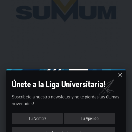
Estadísticas
Únete a la Liga Universitaria!
Suscribete a nuestro newsletter y no te pierdas las últimas
Fútbol
novedades!
Mayores
Reserva
A
B
C
D
E
F
G
Pre Senior
A
B
C
D