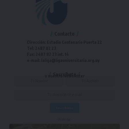
Contacto
Dirección: Estadio Centenario Puerta 22
Tel: 2487 82 23
Fax: 2487 82 23 int. 14
e-mail: laliga@ligauniversitaria.org.uy
Suscríbete
a nuestra Newsletter
- Publicidad -