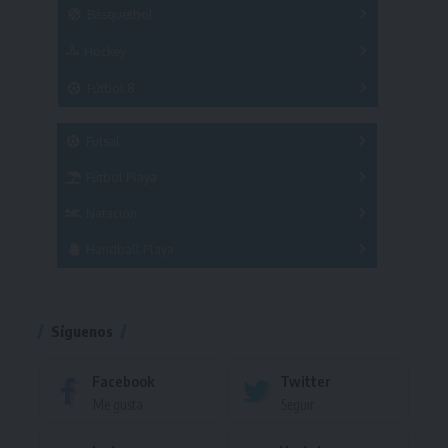
Básquetbol
Hockey
A
B
3x3
Fútbol 8
A
B
C
SUB 21
Masculino
Futsal
Femenino
Fútbol Playa
Masculino
Femenino
Natación
Torneo
Handball Playa
Torneo
Torneo
Síguenos
Facebook
Twitter
Me gusta
Seguir