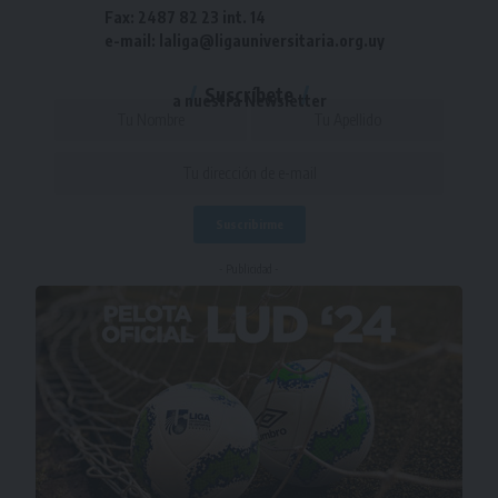
Fax: 2487 82 23 int. 14
e-mail: laliga@ligauniversitaria.org.uy
Suscríbete
a nuestra Newsletter
- Publicidad -