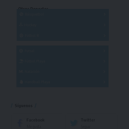
Copas
Series
Otros Deportes
Copas
Básquetbol
Hockey
A
B
3x3
Fútbol 8
A
B
C
SUB 21
Masculino
Futsal
Femenino
Fútbol Playa
Masculino
Femenino
Natación
Torneo
Handball Playa
Torneo
Torneo
Síguenos
Facebook
Twitter
Me gusta
Seguir