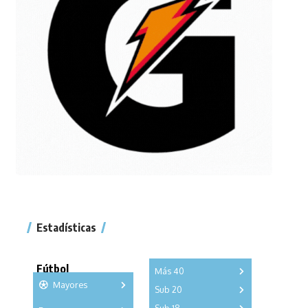
Estadísticas
Fútbol
Más 40
Mayores
Sub 20
A
B
C