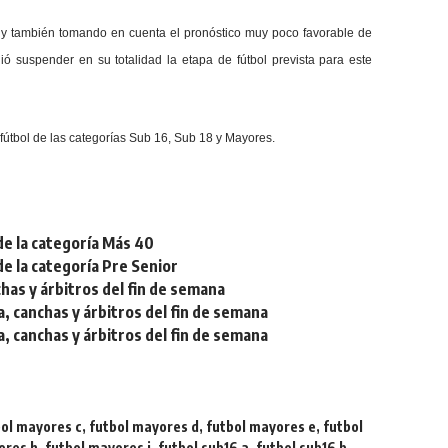
 y también tomando en cuenta el pronóstico muy poco favorable de
ó suspender en su totalidad la etapa de fútbol prevista para este
e fútbol de las categorías Sub 16, Sub 18 y Mayores.
de la categoría Más 40
de la categoría Pre Senior
chas y árbitros del fin de semana
a, canchas y árbitros del fin de semana
a, canchas y árbitros del fin de semana
bol mayores c
,
futbol mayores d
,
futbol mayores e
,
futbol
ores h
,
futbol mayores i
,
futbol sub16 a
,
futbol sub16 b
,