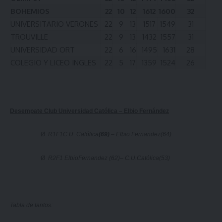
BOHEMIOS
22
10
12
1612
1600
32
UNIVERSITARIO VERONES
22
9
13
1517
1549
31
TROUVILLE
22
9
13
1432
1557
31
UNIVERSIDAD ORT
22
6
16
1495
1631
28
COLEGIO Y LICEO INGLES
22
5
17
1359
1524
26
Desempate Club Universidad Católica – Elbio Fernández
Ø
R1F1
C.U. Católica
(69)
– Elbio Fernandez(64)
Ø
R2F1 ElbioFernandez (62)
– C.U.Católica(53)
Tabla de tantos: