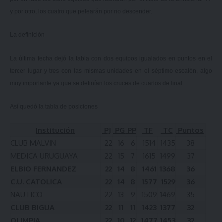
y por otro, los cuatro que pelearán por no descender.
La definición
La última fecha dejó la tabla con dos equipos igualados en puntos en el
tercer lugar y tres con las mismas unidades en el séptimo escalón, algo
muy importante ya que se definían los cruces de cuartos de final.
Así quedó la tabla de posiciones
Institución
PJ
PG
PP
TF
TC
Puntos
CLUB MALVIN
22
16
6
1514
1435
38
MEDICA URUGUAYA
22
15
7
1615
1499
37
ELBIO FERNANDEZ
22
14
8
1461
1368
36
C.U. CATOLICA
22
14
8
1577
1529
36
NAUTICO
22
13
9
1509
1469
35
CLUB BIGUA
22
11
11
1423
1377
32
OLIMPIA
22
10
12
1477
1453
32