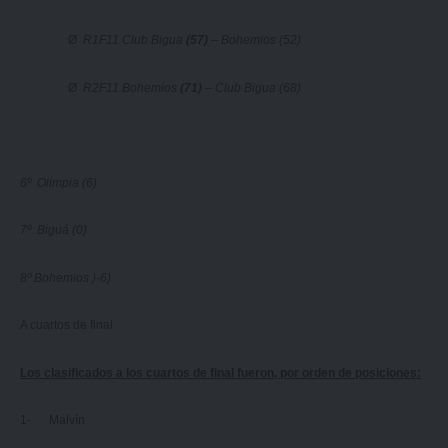
Ø
R1F11 Club Bigua
(57)
– Bohemios (52)
Ø
R2F11 Bohemios
(71)
– Club Bigua (68)
6º Olimpia (6)
7º Biguá (0)
8º Bohemios )-6)
A cuartos de final
Los clasificados a los cuartos de final fueron, por orden de posiciones:
1- Malvín