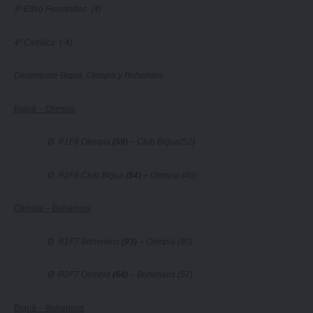
3º Elbio Fernández (4)
4º Católica (-4)
Desempate Biguá, Olimpia y Bohemios
Biguá – Olimpia
Ø
R1F8 Olimpia
(59)
– Club Bigua(52)
Ø
R2F8 Club Bigua
(54) –
Olimpia (49)
Olimpia – Bohemios
Ø
R1F7 Bohemios
(93)
– Olimpia (90)
Ø
R2F7 Olimpia
(64)
– Bohemios (57)
Biguá – Bohemios