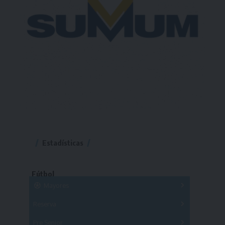
Estadísticas
Fútbol
Mayores
Reserva
A
B
C
D
E
F
G
Pre Senior
A
B
C
D