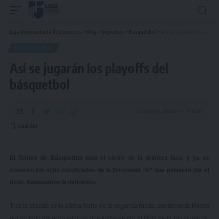
Liga Universitaria de Deportes
>
Blog
>
Deportes
>
Basquetbol
>
Así se jugarán los playoffs del básquetbol
BASQUETBOL
Así se jugarán los playoffs del
básquetbol
Tiempo de Lectura: 4 Minuto
El Torneo de Básquetbol tuvo el cierre de la primera fase y ya se
conocen los ocho clasificados de la Divisional “A” que pelearán por el
título. Repasamos la definición.
Tras la disputa de la última fecha de la segunda rueda, quedaron definidos
por un lado los ocho equipos que lucharán por el título de la Divisional “A”