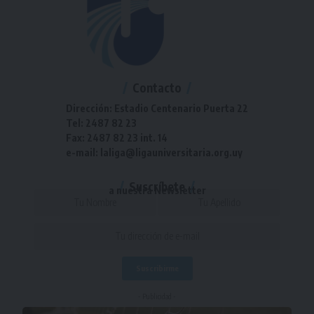
Contacto
Dirección: Estadio Centenario Puerta 22
Tel: 2487 82 23
Fax: 2487 82 23 int. 14
e-mail: laliga@ligauniversitaria.org.uy
Suscríbete
a nuestra Newsletter
- Publicidad -