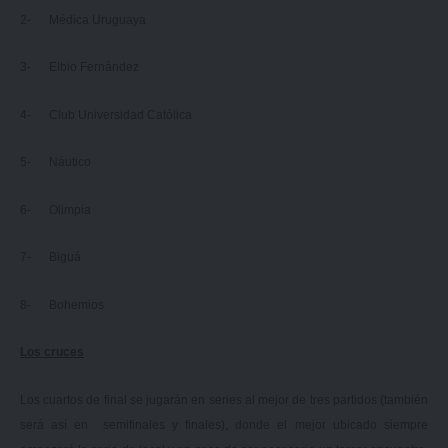
2- Médica Uruguaya
3- Elbio Fernández
4- Club Universidad Católica
5- Náutico
6- Olimpia
7- Biguá
8- Bohemios
Los cruces
Los cuartos de final se jugarán en series al mejor de tres partidos (también
será así en semifinales y finales), donde el mejor ubicado siempre